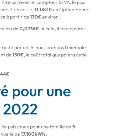
 France (avec un compteur 6kVA, le plus
ures Creuses et
0,1841€
en Option Heures
ce à partir de
130€
environ.
ce est de
0,0736€
. À cela, il faut ajouter
tricité par an. Si nous prenons l’exemple
nt de
130€
, le coût total que paiera cette
944€
ité pour une
n 2022
A
de puissance pour une famille de
5
nuelle de
17.100kWh
: