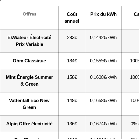
Offres
Coût
Prix du kWh
Ca
annuel
EkWateur Électricité
283€
0,1442€/kWh
Prix Variable
Ohm Classique
184€
0,1559€/kWh
100%
Mint Énergie Summer
158€
0,1608€/kWh
100%
& Green
Vattenfall Eco New
148€
0,1658€/kWh
100%
Green
Alpiq Offre électricité
136€
0,1674€/kWh
0% d