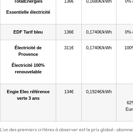
TotalEnergies
136€
0,1680€/kWh
0% d
Essentielle électricité
EDF Tarif bleu
136€
0,1740€/kWh
0% d
Électricité de
311€
0,1740€/kWh
100%
Provence
Électricité 100%
renouvelable
Engie Elec référence
134€
0,1924€/kWh
verte 3 ans
62
Eur
L’un des premiers critères à observer est le prix global : abonn