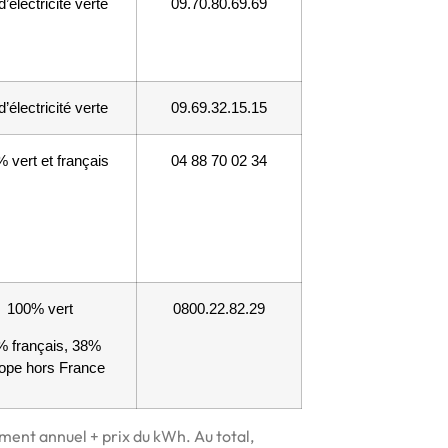
’électricité verte
09.70.80.69.69
’électricité verte
09.69.32.15.15
 vert et français
04 88 70 02 34
100% vert
0800.22.82.29
% français, 38%
ope hors France
ement annuel + prix du kWh. Au total,