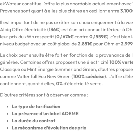
ekWateur constitue l’offre la plus abordable actuellement avec
Provence sont quant à elles plus chères en oscillant entre
3.100
Il est important de ne pas arrêter son choix uniquement à la vu
Alpiq Offre électricité (
136€
) est à un prix annuel inférieur à O
leur prix du kWh respectif (
0,1674€
contre
0,1559€
), c’est bien
niveau budget avec un coût global de
2.851€
pour Ohm et
2.99
Le choix peut ensuite être fait en fonction de la provenance de l’
générée. Certaines offres proposent une électricité
100% verte
Classique ou Mint Énergie Summer and Green, d’autres propose
comme Vattenfall Eco New Green (
100% suédoise
). L’offre d’él
contiennent, quant à elles,
0%
d’électricité verte.
D’autres critères sont à observer comme :
Le type de tarification
La présence d’un label ADEME
La durée du contrat
Le mécanisme d’évolution des prix