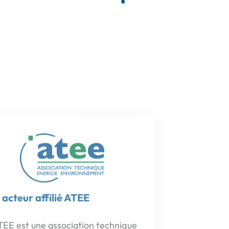
 acteur affilié ATEE
Qu'est-ce 
TEE est une association technique
l’environnement et de l’énergie.
Le Certific
mission est d’agir pour
(CEE) est u
velopper
une énergie durable,
oblige les f
itrisée et respectueuse
de
financer de
nvironnement. C’est elle qui
en France. 
init, en autre, les fiches
MaPrimeReno
ndardisées dans le cadre des