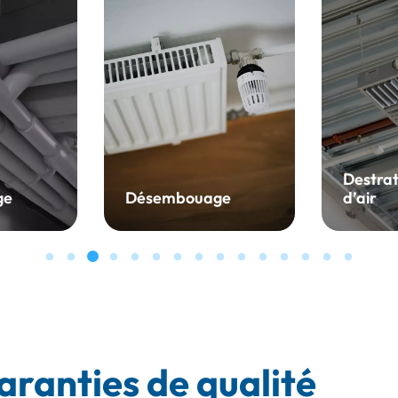
Destratificateur
Gestion
ge
d’air
central
aranties de qualité