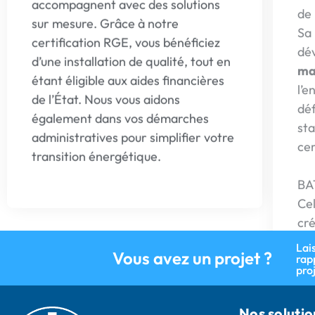
sur mesure. Grâce à notre
cer
certification RGE, vous bénéficiez
d’une installation de qualité, tout en
BA
étant éligible aux aides financières
Cel
de l’État. Nous vous aidons
cré
également dans vos démarches
fic
administratives pour simplifier votre
aff
transition énergétique.
des
Lai
Vous avez un projet ?
rap
pro
Nos solutio