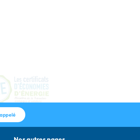
s travaux entièrement
és. Pour en bénéficier,
 doivent être effectués
reprise certifiée RGE,
Énergie. Nous vous
ns dans toutes vos
pour obtenir ces
.
rappelé
Nos autres pages