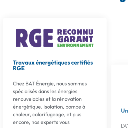
Travaux énergétiques certifiés
Un
RGE
L’A
Chez BAT Énergie, nous sommes
de 
spécialisés dans les énergies
Sa 
renouvelables et la rénovation
dé
énergétique. Isolation, pompe à
ma
chaleur, calorifugeage, et plus
l’e
encore, nos experts vous
déf
accompagnent avec des solutions
sta