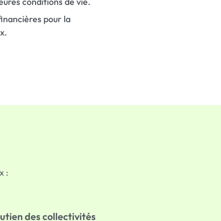
leures conditions de vie.
inancières pour la
x.
x :
tien des collectivités