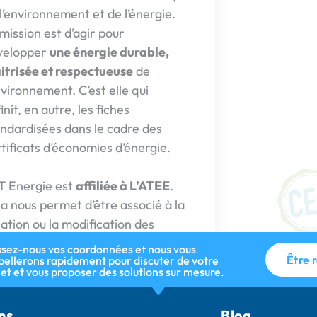
réaliser de
tificats d’économies d’énergie.
subventionn
les travaux
T Energie est
affiliée à L’ATEE
.
par une ent
a nous permet d’être associé à la
comme BAT 
ation ou la modification des
accompagno
hes standardisées CEE. Cette
démarches 
iliation développe notre maitrise
subventions
 sujets d’économie d’énergie.
ssez-nous vos coordonnées et nous vous
Être 
pellerons rapidement pour discuter de votre
jet et vous proposer des solutions sur mesure.
ns
Blog